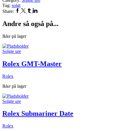
Category:
Solgte ure
Tag:
solgt
Facebook
Twitter
Tumblr
Linkedin
Share:
Andre så også på...
Ikke på lager
Solgte ure
Rolex GMT-Master
Rolex
Ikke på lager
Solgte ure
Rolex Submariner Date
Rolex