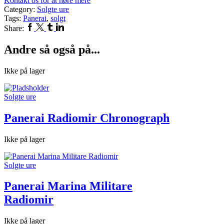
Kontakt os for at høre mere
Category:
Solgte ure
Tags:
Panerai
,
solgt
Facebook
Twitter
Tumblr
Linkedin
Share:
Andre så også på...
Ikke på lager
Solgte ure
Panerai Radiomir Chronograph
Ikke på lager
Solgte ure
Panerai Marina Militare
Radiomir
Ikke på lager