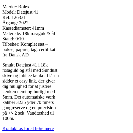
Mærke: Rolex
Model: Datejust 41
Ref: 126331
Årgang: 2022
Kassediameter: 41mm
Materiale: 18k rosaguld/Stål
Stand: 9/10
Tilbehør: Komplet sæt –
bokse, papirer, tag, certifikat
fra Dansk AD
Smukt Datejust 41 i 18k
rosaguld og stål med Sundust
skive og jubilee lænke. I låsen
sidder et easy link, der giver
dig mulighed for at justere
lænken nemt og hurtigt med
5mm. Det automatiske værk
kaliber 3235 yder 70 timers
gangreserve og en præcision
på +/- 2 sek. Vandtæthed til
100m.
Kontakt os for at høre mere