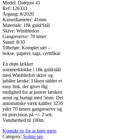
Model: Datejust 41
Ref: 126333
Årgang: 8/2020
Kassediameter: 41mm
Materiale: 18k guld/Stål
Skive: Wimbledon
Gangreserve: 70 timer
Stand: 8/10
Tilbehør: Komplet sæt –
bokse, papirer, tags, certifikat
En drøn lækker
sommerklokke i 18k guld/stål
med Wimbledon skive og
jubilee lænke. I låsen sidder et
easy link, der giver dig
mulighed for at justere lænken
nemt og hurtigt med 5mm. Det
automatiske værk kaliber 3235
yder 70 timers gangreserve og
en præcision på +/- 2 sek.
Vandtæthed til 100m.
Kontakt os for at høre mere
Category:
Solgte ure