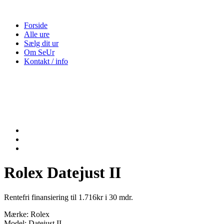
Forside
Alle ure
Sælg dit ur
Om SeUr
Kontakt / info
Rolex Datejust II
Rentefri finansiering til 1.716kr i 30 mdr.
Mærke: Rolex
Model: Datejust II