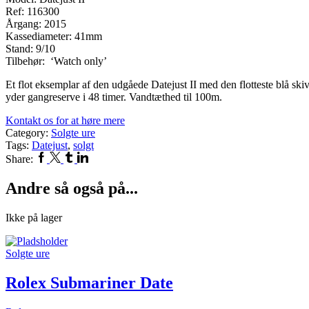
Ref: 116300
Årgang: 2015
Kassediameter: 41mm
Stand: 9/10
Tilbehør: ‘Watch only’
Et flot eksemplar af den udgåede Datejust II med den flotteste blå sk
yder gangreserve i 48 timer. Vandtæthed til 100m.
Kontakt os for at høre mere
Category:
Solgte ure
Tags:
Datejust
,
solgt
Facebook
Twitter
Tumblr
Linkedin
Share:
Andre så også på...
Ikke på lager
Solgte ure
Rolex Submariner Date