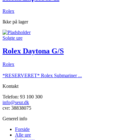
Rolex
Ikke på lager
Solgte ure
Rolex Daytona G/S
Rolex
*RESERVERET* Rolex Submariner ...
Kontakt
Telefon: 93 100 300
info@seur.dk
cvr: 38838075
Generel info
Forside
Alle ure