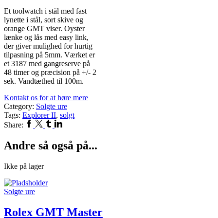
Et toolwatch i stål med fast
lynette i stål, sort skive og
orange GMT viser. Oyster
lænke og lås med easy link,
der giver mulighed for hurtig
tilpasning på 5mm. Værket er
et 3187 med gangreserve på
48 timer og præcision på +/- 2
sek. Vandtæthed til 100m.
Kontakt os for at høre mere
Category:
Solgte ure
Tags:
Explorer II
,
solgt
Facebook
Twitter
Tumblr
Linkedin
Share:
Andre så også på...
Ikke på lager
Solgte ure
Rolex GMT Master