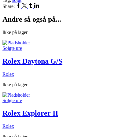
Tag:
solgt
Facebook
Twitter
Tumblr
Linkedin
Share:
Andre så også på...
Ikke på lager
Solgte ure
Rolex Daytona G/S
Rolex
Ikke på lager
Solgte ure
Rolex Explorer II
Rolex
Ikke på lager