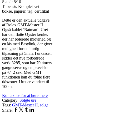
Stand: 8/10
Tilbehør: Komplet sæt –
bokse, papirer, tag, certifikat
Dette er den aktuelle udgave
af Rolex GMT-Master II.
Også kaldet ‘Batman’. Uret
har den flotte Oyster lænke,
der har polerede midterled og
en lås med Easylink, der giver
mulighed for en hurtig
tilpasning på 5mm. I urkassen
sidder det nye forbedrede
værk 3285, som har 70 timers
gangreserve og en præcision
på +/- 2 sek. Med GMT
funktionen kan du følge flere
tidszoner. Uret er vandtæt til
100m.
Kontakt os for at høre mere
Category:
Solgte ure
Tags:
GMT-Master II
,
solgt
Facebook
Twitter
Tumblr
Linkedin
Share: