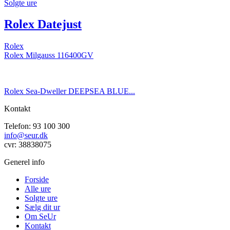
Solgte ure
Rolex Datejust
Rolex
Rolex Milgauss 116400GV
Rolex Sea-Dweller DEEPSEA BLUE...
Kontakt
Telefon: 93 100 300
info@seur.dk
cvr: 38838075
Generel info
Forside
Alle ure
Solgte ure
Sælg dit ur
Om SeUr
Kontakt