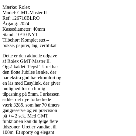
Mærke: Rolex
Model: GMT-Master II
Ref: 126710BLRO
Årgang: 2024
Kassediameter: 40mm
Stand: 10/10 NYT
Tilbehør: Komplet sæt –
bokse, papirer, tag, certifikat
Dette er den aktuelle udgave
af Rolex GMT-Master II.
Også kaldet ‘Pepsi’. Uret har
den flotte Jubilee lænke, der
har ekstra god bærekomfort og
en lås med Easylink, der giver
mulighed for en hurtig
tilpasning på 5mm. I urkassen
sidder det nye forbedrede
værk 3285, som har 70 timers
gangreserve og en præcision
på +/- 2 sek. Med GMT
funktionen kan du følge flere
tidszoner. Uret er vandtæt til
100m. Et sporty og elegant