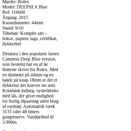
Mærke: Rolex
Model: DEEPSEA Blue
Ref: 116660
Årgang: 2015
Kassediameter: 44mm
Stand: 9/10
Tilbehør: Komplet sæt –
bokse, papirer, tags, certifikat,
dykkerled
Deepsea i den populære James
Cameron Deep Blue version,
som bestemt har en af de
flotteste skiver fra Rolex. Med
en diameter på 44mm og en
højde på knap 18mm er det et
dykkerur der kræver sin arm.
Keramisk indlæg, oysterlænke
med lås, der giver mulighed
for hurtig tilpasning uden brug
af værktøj. Automatisk værk
3135 yder 48 timers
gangreserve. Vandtæthed til
3.900m.