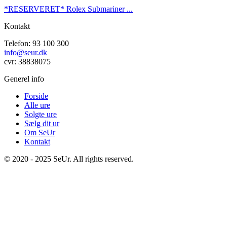
*RESERVERET* Rolex Submariner ...
Kontakt
Telefon: 93 100 300
info@seur.dk
cvr: 38838075
Generel info
Forside
Alle ure
Solgte ure
Sælg dit ur
Om SeUr
Kontakt
© 2020 - 2025 SeUr. All rights reserved.