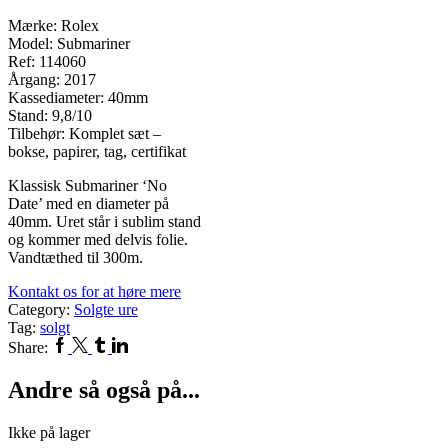
Mærke: Rolex
Model: Submariner
Ref: 114060
Årgang: 2017
Kassediameter: 40mm
Stand: 9,8/10
Tilbehør: Komplet sæt –
bokse, papirer, tag, certifikat
Klassisk Submariner ‘No
Date’ med en diameter på
40mm. Uret står i sublim stand
og kommer med delvis folie.
Vandtæthed til 300m.
Kontakt os for at høre mere
Category:
Solgte ure
Tag:
solgt
Facebook
Twitter
Tumblr
Linkedin
Share:
Andre så også på...
Ikke på lager