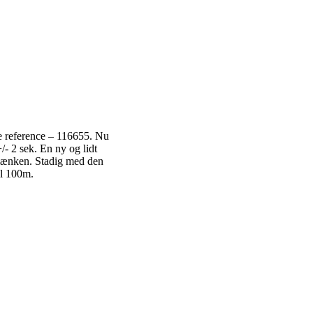
re reference – 116655. Nu
- 2 sek. En ny og lidt
f lænken. Stadig med den
il 100m.