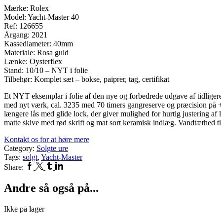
Mærke: Rolex
Model: Yacht-Master 40
Ref: 126655
Årgang: 2021
Kassediameter: 40mm
Materiale: Rosa guld
Lænke: Oysterflex
Stand: 10/10 – NYT i folie
Tilbehør: Komplet sæt – bokse, paiprer, tag, certifikat
Et NYT eksemplar i folie af den nye og forbedrede udgave af tidlige
med nyt værk, cal. 3235 med 70 timers gangreserve og præcision på +/
længere lås med glide lock, der giver mulighed for hurtig justering a
matte skive med rød skrift og mat sort keramisk indlæg. Vandtæthed t
Kontakt os for at høre mere
Category:
Solgte ure
Tags:
solgt
,
Yacht-Master
Facebook
Twitter
Tumblr
Linkedin
Share:
Andre så også på...
Ikke på lager