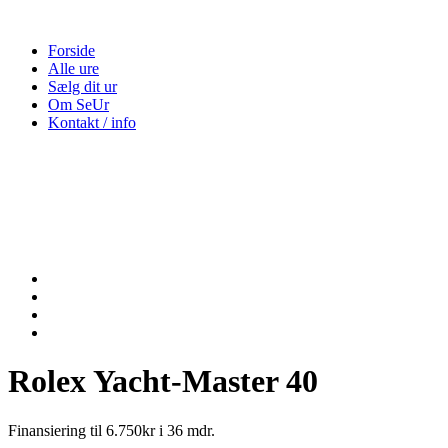
Forside
Alle ure
Sælg dit ur
Om SeUr
Kontakt / info
Rolex Yacht-Master 40
Finansiering til 6.750kr i 36 mdr.