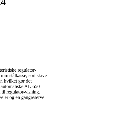
24
ristiske regulator-
 mm stålkasse, sort skive
 hvilket gør det
as automatiske AL-650
il regulator-visning.
veler og en gangreserve