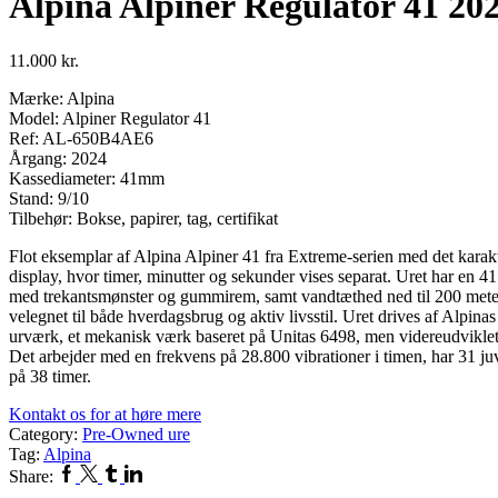
Alpina Alpiner Regulator 41 20
11.000
kr.
Mærke: Alpina
Model: Alpiner Regulator 41
Ref: AL-650B4AE6
Årgang: 2024
Kassediameter: 41mm
Stand: 9/10
Tilbehør: Bokse, papirer, tag, certifikat
Flot eksemplar af Alpina Alpiner 41 fra Extreme-serien med det karakte
display, hvor timer, minutter og sekunder vises separat. Uret har en 41
med trekantsmønster og gummirem, samt vandtæthed ned til 200 meter,
velegnet til både hverdagsbrug og aktiv livsstil. Uret drives af Alpin
urværk, et mekanisk værk baseret på Unitas 6498, men videreudviklet t
Det arbejder med en frekvens på 28.800 vibrationer i timen, har 31 ju
på 38 timer.
Kontakt os for at høre mere
Category:
Pre-Owned ure
Tag:
Alpina
Facebook
Twitter
Tumblr
Linkedin
Share: