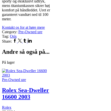
sporty og eksklusivt udtryk,
mens titaniumkassen sikrer høj
komfort på håndleddet. Uret er
garanteret vandtæt ned til 100
meter.
Kontakt os for at høre mere
Category:
Pre-Owned ure
Tag:
Oris
Facebook
Twitter
Tumblr
Linkedin
Share:
Andre så også på...
På lager
Pre-Owned ure
Rolex Sea-Dweller
16600 2003
Rolex