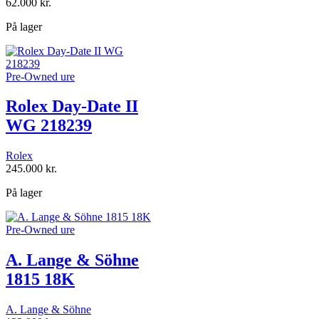
62.000
kr.
På lager
Pre-Owned ure
Rolex Day-Date II
WG 218239
Rolex
245.000
kr.
På lager
Pre-Owned ure
A. Lange & Söhne
1815 18K
A. Lange & Söhne