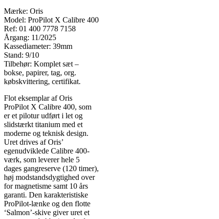
Mærke: Oris
Model: ProPilot X Calibre 400
Ref: 01 400 7778 7158
Årgang: 11/2025
Kassediameter: 39mm
Stand: 9/10
Tilbehør: Komplet sæt –
bokse, papirer, tag, org.
købskvittering, certifikat.
Flot eksemplar af Oris
ProPilot X Calibre 400, som
er et pilotur udført i let og
slidstærkt titanium med et
moderne og teknisk design.
Uret drives af Oris’
egenudviklede Calibre 400-
værk, som leverer hele 5
dages gangreserve (120 timer),
høj modstandsdygtighed over
for magnetisme samt 10 års
garanti. Den karakteristiske
ProPilot-lænke og den flotte
‘Salmon’-skive giver uret et