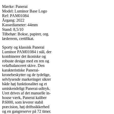
Mærke: Panerai
Model: Luminor Base Logo
Ref: PAM01084
Årgang: 2022
Kassediameter: 44mm
Stand: 8,5/10
Tilbehør: Bokse, papirer, org.
læderrem, certifikat.
Sporty og klassisk Panerai
Luminor PAM01084 i stål, der
kombinerer det ikoniske og
robuste design med en ren og
velafbalanceret skive. Den
karakteristiske Panerai-
kronebeskytter og de tydelige,
selvlysende markeringer sikrer
både høj funktionalitet og et
umiskendeligt Panerai-udtryk.
Uret drives af det manuelle in-
house værk, Panerai kaliber
P.6000, som leverer stabil
præcision, høj driftssikkerhed
og en gangreserve på 72 timer.