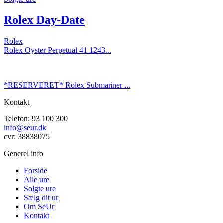
Rolex Day-Date
Rolex
Rolex Oyster Perpetual 41 1243...
*RESERVERET* Rolex Submariner ...
Kontakt
Telefon: 93 100 300
info@seur.dk
cvr: 38838075
Generel info
Forside
Alle ure
Solgte ure
Sælg dit ur
Om SeUr
Kontakt