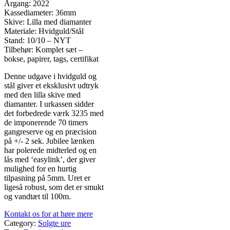
Årgang: 2022
Kassediameter: 36mm
Skive: Lilla med diamanter
Materiale: Hvidguld/Stål
Stand: 10/10 – NYT
Tilbehør: Komplet sæt –
bokse, papirer, tags, certifikat
Denne udgave i hvidguld og
stål giver et eksklusivt udtryk
med den lilla skive med
diamanter. I urkassen sidder
det forbedrede værk 3235 med
de imponerende 70 timers
gangreserve og en præcision
på +/- 2 sek. Jubilee lænken
har polerede midterled og en
lås med ‘easylink’, der giver
mulighed for en hurtig
tilpasning på 5mm. Uret er
ligeså robust, som det er smukt
og vandtæt til 100m.
Kontakt os for at høre mere
Category:
Solgte ure