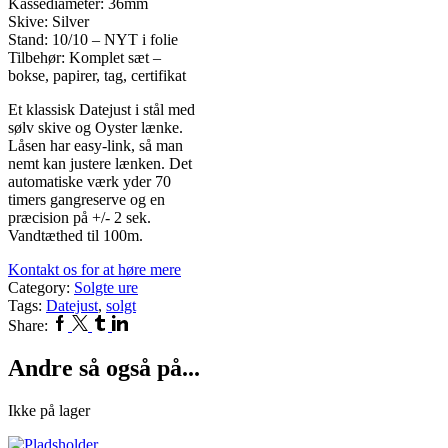
Kassediameter: 36mm
Skive: Silver
Stand: 10/10 – NYT i folie
Tilbehør: Komplet sæt –
bokse, papirer, tag, certifikat
Et klassisk Datejust i stål med
sølv skive og Oyster lænke.
Låsen har easy-link, så man
nemt kan justere lænken. Det
automatiske værk yder 70
timers gangreserve og en
præcision på +/- 2 sek.
Vandtæthed til 100m.
Kontakt os for at høre mere
Category:
Solgte ure
Tags:
Datejust
,
solgt
Facebook
Twitter
Tumblr
Linkedin
Share:
Andre så også på...
Ikke på lager