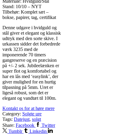
Materiale: Hvidguld/Stål
Stand: 10/10 – NYT
Tilbehør: Komplet sæt –
bokse, papirer, tag, certifikat
Denne udgave i hvidguld og
stål giver et elegant og klassisk
udtryk med den sorte skive. I
urkassen sidder det forbedrede
værk 3235 med de
imponerende 70 timers
gangreserve og en præcision
på +/- 2 sek. Jubileelænken er
super flot og komfortabel og
har en lås med ‘easylink’, der
giver mulighed for en hurtig
tilpasning på 5mm. Uret er
ligeså robust, som det er
elegant og vandtæt til 100m.
Kontakt os for at høre mere
Category:
Solgte ure
Tags:
Datejust
,
solgt
Share:
Facebook
Twitter
Tumblr
Linkedin