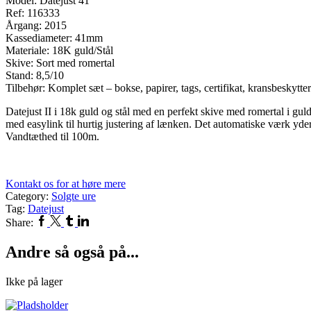
Model: Datejust 41
Ref: 116333
Årgang: 2015
Kassediameter: 41mm
Materiale: 18K guld/Stål
Skive: Sort med romertal
Stand: 8,5/10
Tilbehør: Komplet sæt – bokse, papirer, tags, certifikat, kransbeskytter
Datejust II i 18k guld og stål med en perfekt skive med romertal i gul
med easylink til hurtig justering af lænken. Det automatiske værk yde
Vandtæthed til 100m.
Kontakt os for at høre mere
Category:
Solgte ure
Tag:
Datejust
Facebook
Twitter
Tumblr
Linkedin
Share:
Andre så også på...
Ikke på lager