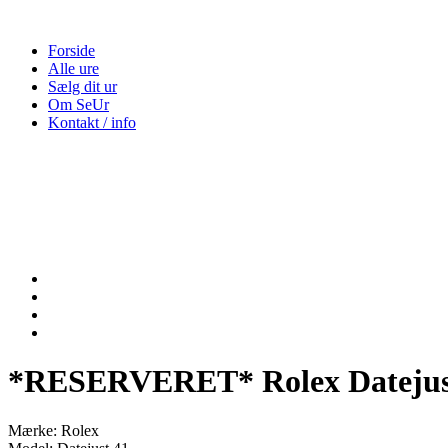
Forside
Alle ure
Sælg dit ur
Om SeUr
Kontakt / info
*RESERVERET* Rolex Datejust
Mærke: Rolex