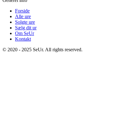
Generel info
Forside
Alle ure
Solgte ure
Sælg dit ur
Om SeUr
Kontakt
© 2020 - 2025 SeUr. All rights reserved.