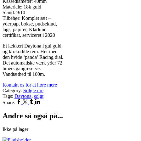
Kassediameter: 40mm
Materiale: 18k guld
Stand: 9/10
Tilbehør: Komplet sæt –
yderpap, bokse, pudseklud,
tags, papirer, Klarlund
certifikat, serviceret i 2020
Et lækkert Daytona i gul guld
og krokodille rem. Her med
den hvide ‘panda’ Racing dial.
Det automatiske værk yder 72
timers gangreserve.
Vandtæthed til 100m.
Kontakt os for at høre mere
Category:
Solgte ure
Tags:
Daytona
,
solgt
Facebook
Twitter
Tumblr
Linkedin
Share:
Andre så også på...
Ikke på lager