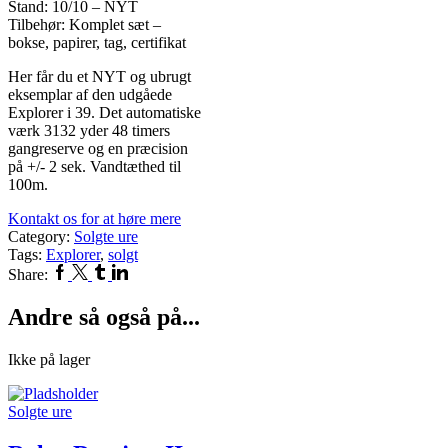
Stand: 10/10 – NYT
Tilbehør: Komplet sæt –
bokse, papirer, tag, certifikat
Her får du et NYT og ubrugt
eksemplar af den udgåede
Explorer i 39. Det automatiske
værk 3132 yder 48 timers
gangreserve og en præcision
på +/- 2 sek. Vandtæthed til
100m.
Kontakt os for at høre mere
Category:
Solgte ure
Tags:
Explorer
,
solgt
Facebook
Twitter
Tumblr
Linkedin
Share:
Andre så også på...
Ikke på lager
Solgte ure