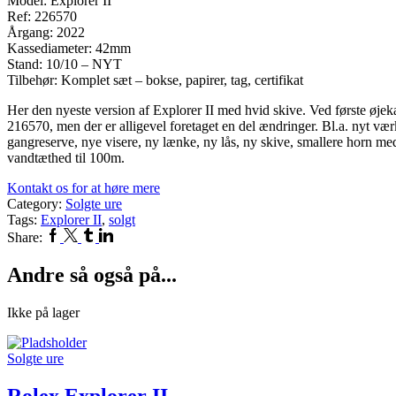
Model: Explorer II
Ref: 226570
Årgang: 2022
Kassediameter: 42mm
Stand: 10/10 – NYT
Tilbehør: Komplet sæt – bokse, papirer, tag, certifikat
Her den nyeste version af Explorer II med hvid skive. Ved første øjeka
216570, men der er alligevel foretaget en del ændringer. Bl.a. nyt v
gangreserve, nye visere, ny lænke, ny lås, ny skive, smallere horn me
vandtæthed til 100m.
Kontakt os for at høre mere
Category:
Solgte ure
Tags:
Explorer II
,
solgt
Facebook
Twitter
Tumblr
Linkedin
Share:
Andre så også på...
Ikke på lager
Solgte ure
Rolex Explorer II