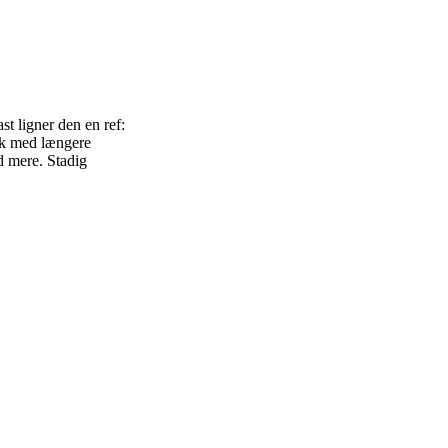
st ligner den en ref:
ærk med længere
d mere. Stadig