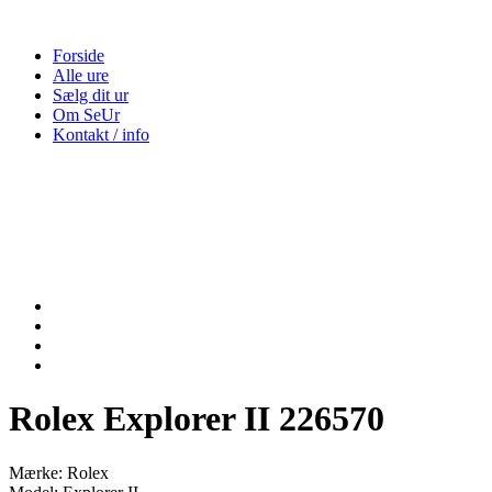
Forside
Alle ure
Sælg dit ur
Om SeUr
Kontakt / info
Rolex Explorer II 226570
Mærke: Rolex