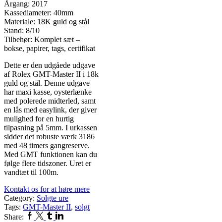
Årgang: 2017
Kassediameter: 40mm
Materiale: 18K guld og stål
Stand: 8/10
Tilbehør: Komplet sæt –
bokse, papirer, tags, certifikat
Dette er den udgåede udgave
af Rolex GMT-Master II i 18k
guld og stål. Denne udgave
har maxi kasse, oysterlænke
med polerede midterled, samt
en lås med easylink, der giver
mulighed for en hurtig
tilpasning på 5mm. I urkassen
sidder det robuste værk 3186
med 48 timers gangreserve.
Med GMT funktionen kan du
følge flere tidszoner. Uret er
vandtæt til 100m.
Kontakt os for at høre mere
Category:
Solgte ure
Tags:
GMT-Master II
,
solgt
Facebook
Twitter
Tumblr
Linkedin
Share: