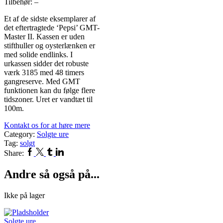
Tilbehør: –
Et af de sidste eksemplarer af
det eftertragtede ‘Pepsi’ GMT-
Master II. Kassen er uden
stifthuller og oysterlænken er
med solide endlinks. I
urkassen sidder det robuste
værk 3185 med 48 timers
gangreserve. Med GMT
funktionen kan du følge flere
tidszoner. Uret er vandtæt til
100m.
Kontakt os for at høre mere
Category:
Solgte ure
Tag:
solgt
Facebook
Twitter
Tumblr
Linkedin
Share:
Andre så også på...
Ikke på lager
Solgte ure