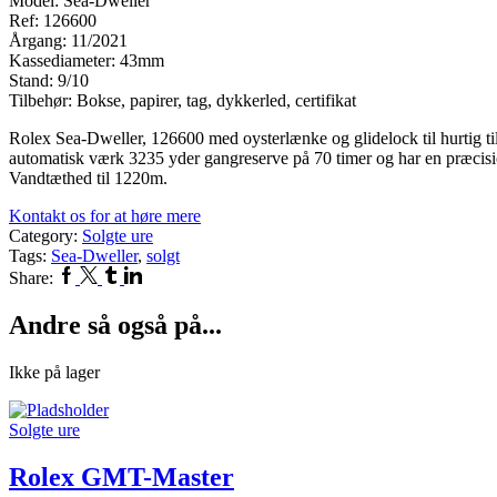
Model: Sea-Dweller
Ref: 126600
Årgang: 11/2021
Kassediameter: 43mm
Stand: 9/10
Tilbehør: Bokse, papirer, tag, dykkerled, certifikat
Rolex Sea-Dweller, 126600 med oysterlænke og glidelock til hurtig ti
automatisk værk 3235 yder gangreserve på 70 timer og har en præcisio
Vandtæthed til 1220m.
Kontakt os for at høre mere
Category:
Solgte ure
Tags:
Sea-Dweller
,
solgt
Facebook
Twitter
Tumblr
Linkedin
Share:
Andre så også på...
Ikke på lager
Solgte ure
Rolex GMT-Master