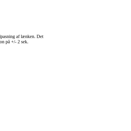
lpasning af lænken. Det
n på +/- 2 sek.