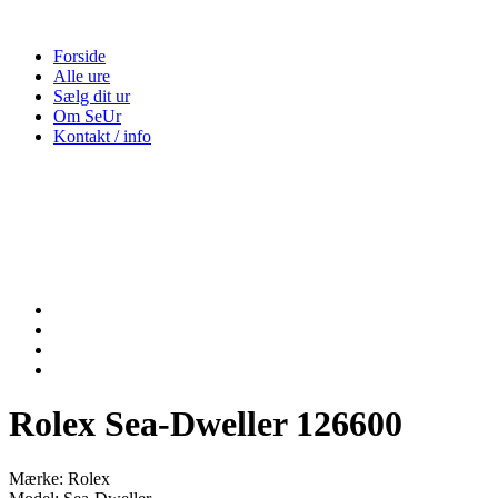
Forside
Alle ure
Sælg dit ur
Om SeUr
Kontakt / info
Rolex Sea-Dweller 126600
Mærke: Rolex