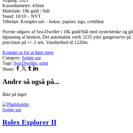
Årgang: 2021
Kassediameter: 43mm
Materiale: 18k guld / Stål
Stand: 10/10 – NYT
Tilbehør: Komplet sæt – bokse, papirer, tags, certifikat
Nyeste udgave af Sea-Dweller i 18k guld/Stål med oysterlænke og glid
tilpasning af lænken. Det automatisk værk 3235 yder gangreserve på 
præcision på +/- 2 sek. Vandtæthed til 1220m.
Kontakt os for at høre mere
Category:
Solgte ure
Tags:
Sea-Dweller
,
solgt
Facebook
Twitter
Tumblr
Linkedin
Share:
Andre så også på...
Ikke på lager
Solgte ure
Rolex Explorer II