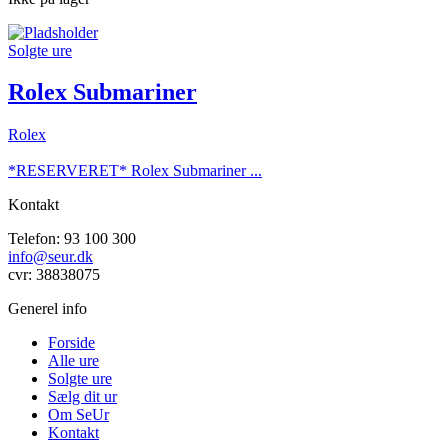
Solgte ure
Rolex Submariner
Rolex
*RESERVERET* Rolex Submariner ...
Kontakt
Telefon: 93 100 300
info@seur.dk
cvr: 38838075
Generel info
Forside
Alle ure
Solgte ure
Sælg dit ur
Om SeUr
Kontakt