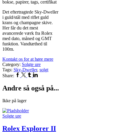
bokse, papirer, tags, certifikat
Det eftertragtede Sky-Dweller
i guld/stål med riflet guld
krans og champagne skive.
Her får du det mest
avancerede værk fra Rolex
med dato, måned og GMT
funktion. Vandtæthed til
100m.
Kontakt os for at høre mere
Category:
Solgte ure
Tags:
Sky-Dweller
,
solgt
Facebook
Twitter
Tumblr
Linkedin
Share:
Andre så også på...
Ikke på lager
Solgte ure
Rolex Explorer II