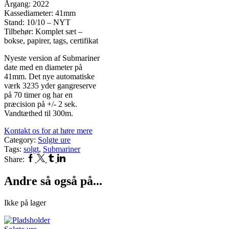
Årgang: 2022
Kassediameter: 41mm
Stand: 10/10 – NYT
Tilbehør: Komplet sæt –
bokse, papirer, tags, certifikat
Nyeste version af Submariner
date med en diameter på
41mm. Det nye automatiske
værk 3235 yder gangreserve
på 70 timer og har en
præcision på +/- 2 sek.
Vandtæthed til 300m.
Kontakt os for at høre mere
Category:
Solgte ure
Tags:
solgt
,
Submariner
Facebook
Twitter
Tumblr
Linkedin
Share:
Andre så også på...
Ikke på lager