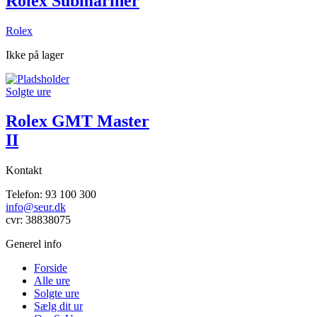
Rolex Submariner
Rolex
Ikke på lager
Solgte ure
Rolex GMT Master
II
Kontakt
Telefon: 93 100 300
info@seur.dk
cvr: 38838075
Generel info
Forside
Alle ure
Solgte ure
Sælg dit ur