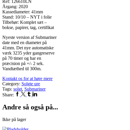
Ref: 126610LN
Årgang: 2020
Kassediameter: 41mm
Stand: 10/10 – NYT i folie
Tilbehør: Komplet sæt –
bokse, papirer, tag, certifikat
Nyeste version af Submariner
date med en diameter på
41mm. Det nye automatiske
værk 3235 yder gangreserve
på 70 timer og har en
præcision på +/- 2 sek.
Vandtæthed til 300m.
Kontakt os for at høre mere
Category:
Solgte ure
Tags:
solgt
,
Submariner
Facebook
Twitter
Tumblr
Linkedin
Share:
Andre så også på...
Ikke på lager