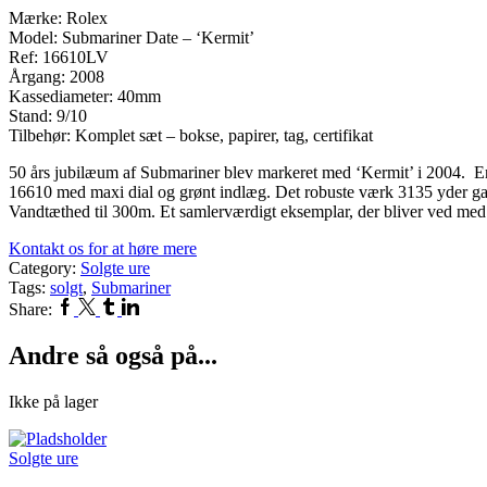
Mærke: Rolex
Model: Submariner Date – ‘Kermit’
Ref: 16610LV
Årgang: 2008
Kassediameter: 40mm
Stand: 9/10
Tilbehør: Komplet sæt – bokse, papirer, tag, certifikat
50 års jubilæum af Submariner blev markeret med ‘Kermit’ i 2004. En
16610 med maxi dial og grønt indlæg. Det robuste værk 3135 yder ga
Vandtæthed til 300m. Et samlerværdigt eksemplar, der bliver ved med at
Kontakt os for at høre mere
Category:
Solgte ure
Tags:
solgt
,
Submariner
Facebook
Twitter
Tumblr
Linkedin
Share:
Andre så også på...
Ikke på lager
Solgte ure