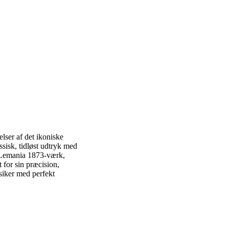
lser af det ikoniske
sisk, tidløst udtryk med
e Lemania 1873-værk,
for sin præcision,
siker med perfekt