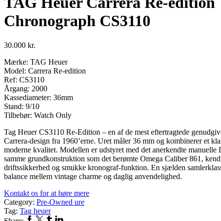
TAG Heuer Carrera Re-edition
Chronograph CS3110
30.000
kr.
Mærke: TAG Heuer
Model: Carrera Re-edition
Ref: CS3110
Årgang: 2000
Kassediameter: 36mm
Stand: 9/10
Tilbehør: Watch Only
Tag Heuer CS3110 Re-Edition – en af de mest eftertragtede genudgive
Carrera-design fra 1960’erne. Uret måler 36 mm og kombinerer et klas
moderne kvalitet. Modellen er udstyret med det anerkendte manuell
samme grundkonstruktion som det berømte Omega Caliber 861, kendt 
driftssikkerhed og smukke kronograf-funktion. En sjælden samlerklas
balance mellem vintage charme og daglig anvendelighed.
Kontakt os for at høre mere
Category:
Pre-Owned ure
Tag:
Tag heuer
Facebook
Twitter
Tumblr
Linkedin
Share: