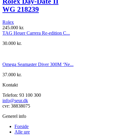
Rolex Day-Date II
WG 218239
Rolex
245.000
kr.
TAG Heuer Carrera Re-edition C...
30.000
kr.
Omega Seamaster Diver 300M ‘Ne...
37.000
kr.
Kontakt
Telefon: 93 100 300
info@seur.dk
cvr: 38838075
Generel info
Forside
Alle ure