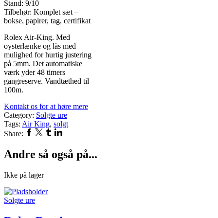
Stand: 9/10
Tilbehør: Komplet sæt –
bokse, papirer, tag, certifikat
Rolex Air-King. Med
oysterlænke og lås med
mulighed for hurtig justering
på 5mm. Det automatiske
værk yder 48 timers
gangreserve. Vandtæthed til
100m.
Kontakt os for at høre mere
Category:
Solgte ure
Tags:
Air King
,
solgt
Facebook
Twitter
Tumblr
Linkedin
Share:
Andre så også på...
Ikke på lager
Solgte ure