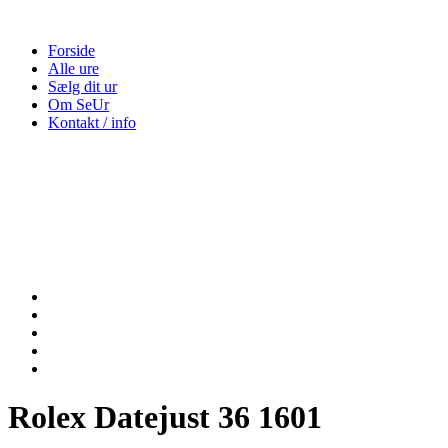
Forside
Alle ure
Sælg dit ur
Om SeUr
Kontakt / info
Rolex Datejust 36 1601