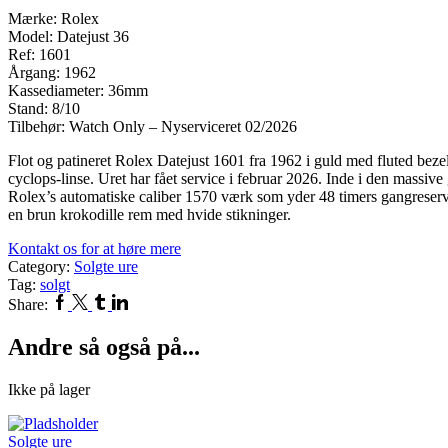
Mærke: Rolex
Model: Datejust 36
Ref: 1601
Årgang: 1962
Kassediameter: 36mm
Stand: 8/10
Tilbehør: Watch Only – Nyserviceret 02/2026
Flot og patineret Rolex Datejust 1601 fra 1962 i guld med fluted bez
cyclops-linse. Uret har fået service i februar 2026. Inde i den massive
Rolex’s automatiske caliber 1570 værk som yder 48 timers gangreserv
en brun krokodille rem med hvide stikninger.
Kontakt os for at høre mere
Category:
Solgte ure
Tag:
solgt
Facebook
Twitter
Tumblr
Linkedin
Share:
Andre så også på...
Ikke på lager
Solgte ure