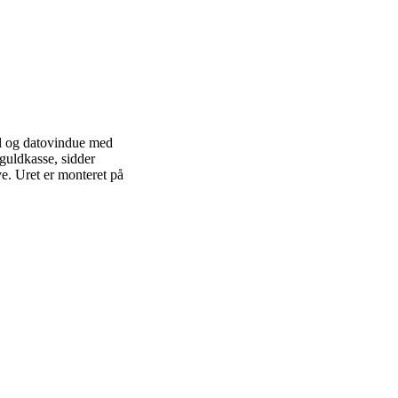
el og datovindue med
 guldkasse, sidder
e. Uret er monteret på