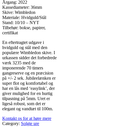
Årgang: 2022
Kassediameter: 36mm
Skive: Wimbledon
Materiale: Hvidguld/Stål
Stand: 10/10 – NYT
Tilbehør: bokse, papirer,
certifikat
En eftertragtet udgave i
hvidguld og stål med den
populære Wimbledon skive. I
urkassen sidder det forbedrede
værk 3235 med de
imponerende 70 timers
gangreserve og en præcision
på +/- 2 sek. Jubileelænken er
super flot og komfortabel og
har en lås med ‘easylink’, der
giver mulighed for en hurtig
tilpasning på 5mm. Uret er
ligeså robust, som det er
elegant og vandtæt til 100m.
Kontakt os for at høre mere
Category:
Solgte ure