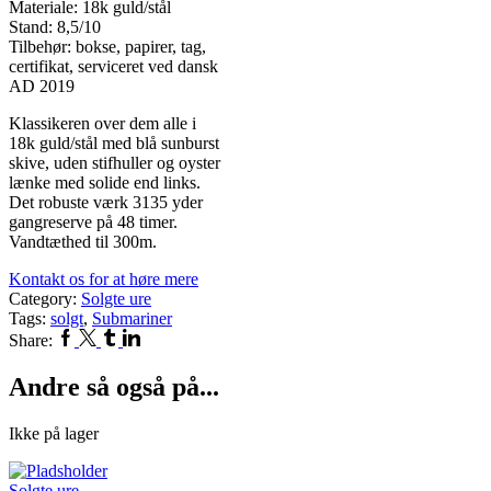
Materiale: 18k guld/stål
Stand: 8,5/10
Tilbehør: bokse, papirer, tag,
certifikat, serviceret ved dansk
AD 2019
Klassikeren over dem alle i
18k guld/stål med blå sunburst
skive, uden stifhuller og oyster
lænke med solide end links.
Det robuste værk 3135 yder
gangreserve på 48 timer.
Vandtæthed til 300m.
Kontakt os for at høre mere
Category:
Solgte ure
Tags:
solgt
,
Submariner
Facebook
Twitter
Tumblr
Linkedin
Share:
Andre så også på...
Ikke på lager
Solgte ure