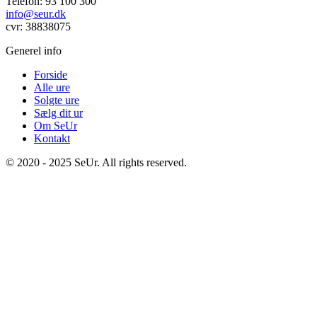
Telefon: 93 100 300
info@seur.dk
cvr: 38838075
Generel info
Forside
Alle ure
Solgte ure
Sælg dit ur
Om SeUr
Kontakt
© 2020 - 2025 SeUr. All rights reserved.