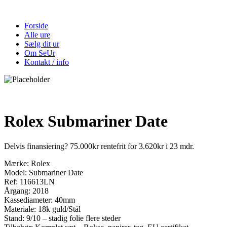
Forside
Alle ure
Sælg dit ur
Om SeUr
Kontakt / info
Rolex Submariner Date
Delvis finansiering? 75.000kr rentefrit for 3.620kr i 23 mdr.
Mærke: Rolex
Model: Submariner Date
Ref: 116613LN
Årgang: 2018
Kassediameter: 40mm
Materiale: 18k guld/Stål
Stand: 9/10 – stadig folie flere steder