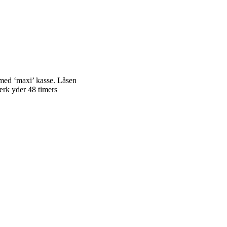
med ‘maxi’ kasse. Låsen
ærk yder 48 timers