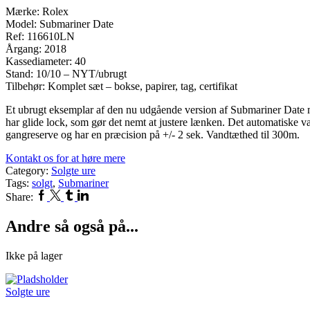
Mærke: Rolex
Model: Submariner Date
Ref: 116610LN
Årgang: 2018
Kassediameter: 40
Stand: 10/10 – NYT/ubrugt
Tilbehør: Komplet sæt – bokse, papirer, tag, certifikat
Et ubrugt eksemplar af den nu udgående version af Submariner Date 
har glide lock, som gør det nemt at justere lænken. Det automatiske v
gangreserve og har en præcision på +/- 2 sek. Vandtæthed til 300m.
Kontakt os for at høre mere
Category:
Solgte ure
Tags:
solgt
,
Submariner
Facebook
Twitter
Tumblr
Linkedin
Share:
Andre så også på...
Ikke på lager
Solgte ure