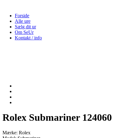
Forside
Alle ure
Sælg dit ur
Om SeUr
Kontakt / info
Rolex Submariner 124060
Mærke: Rolex