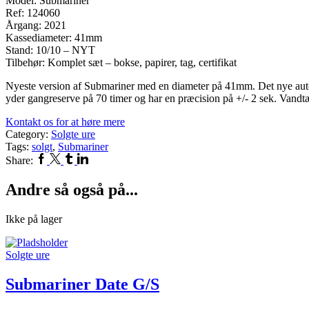
Model: Submariner
Ref: 124060
Årgang: 2021
Kassediameter: 41mm
Stand: 10/10 – NYT
Tilbehør: Komplet sæt – bokse, papirer, tag, certifikat
Nyeste version af Submariner med en diameter på 41mm. Det nye au
yder gangreserve på 70 timer og har en præcision på +/- 2 sek. Vandt
Kontakt os for at høre mere
Category:
Solgte ure
Tags:
solgt
,
Submariner
Facebook
Twitter
Tumblr
Linkedin
Share:
Andre så også på...
Ikke på lager
Solgte ure
Submariner Date G/S